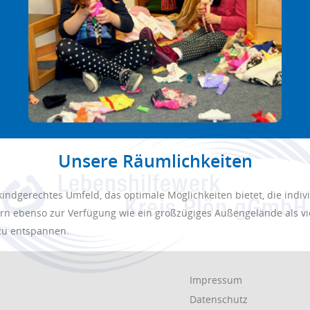
Unsere Räumlichkeiten
ndgerechtes Umfeld, das optimale Möglichkeiten bietet, die individ
rn ebenso zur Verfügung wie ein großzügiges Außengelände als viel
zu entspannen.
Navigation
Impressum
en
überspringen
Datenschutz