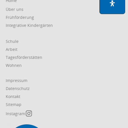
Home
überspringen
Über uns
Frühförderung
Integrative Kindergärten
Navigation
Schule
überspringen
Arbeit
Tagesförderstätten
Wohnen
Navigation
Impressum
überspringen
Datenschutz
Kontakt
Sitemap
Instagram