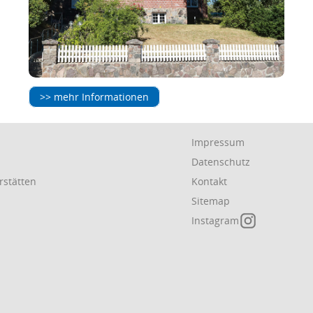
>> mehr Informationen
Navigation
Impressum
en
überspringen
Datenschutz
rstätten
Kontakt
Sitemap
Instagram