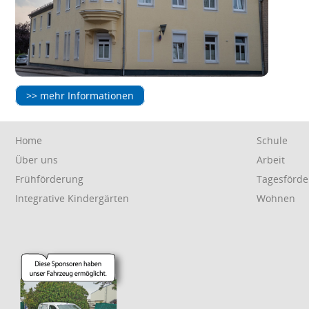
>> mehr Informationen
Navigation
Navigation
Home
Schule
überspringen
überspring
Über uns
Arbeit
Frühförderung
Tagesförde
Integrative Kindergärten
Wohnen