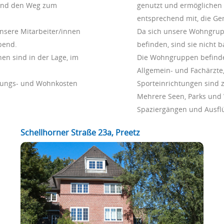
 und den Weg zum
genutzt und ermöglichen s
entsprechend mit, die Ge
sere Mitarbeiter/innen
Da sich unsere Wohngrupp
bend.
befinden, sind sie nicht ba
en sind in der Lage, im
Die Wohngruppen befinden
Allgemein- und Fachärzte, 
ltungs- und Wohnkosten
Sporteinrichtungen sind z
Mehrere Seen, Parks und 
Spaziergängen und Ausflü
Schellhorner Straße 23a, Preetz