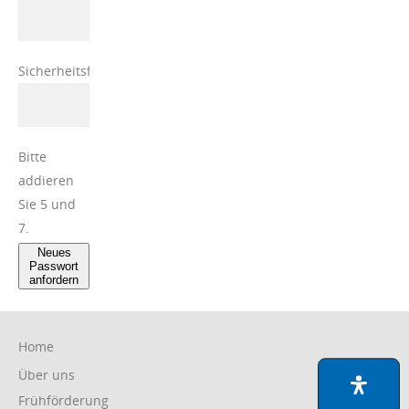
Pflichtfeld
Sicherheitsfrage
*
Bitte
addieren
Sie 5 und
7.
Neues
Passwort
anfordern
Navigation
Home
überspringen
Über uns
Frühförderung