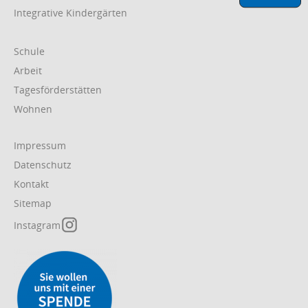
Integrative Kindergärten
Navigation
Schule
überspringen
Arbeit
Tagesförderstätten
Wohnen
Navigation
Impressum
überspringen
Datenschutz
Kontakt
Sitemap
Instagram