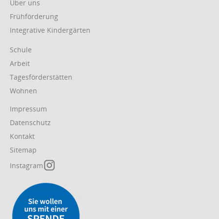
Über uns
Frühförderung
Integrative Kindergärten
Navigation
Schule
überspringen
Arbeit
Tagesförderstätten
Wohnen
Navigation
Impressum
überspringen
Datenschutz
Kontakt
Sitemap
Instagram